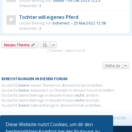
Letzter Beitrag von
Sebbe
«
09 Okt 2023 12:23
Antworten:
2
Tochter will eigenes Pferd
Letzter Beitrag von
Eichenerz
«
25 Mai 2022 12:58
Antworten:
2
Neues Thema
2 Themen • Seite
1
von
1
Gehe zu
BERECHTIGUNGEN IN DIESEM FORUM
Du darfst
keine
neuen Themen in diesem Forum erstellen.
Du darfst
keine
Antworten zu Themen in diesem Forum erstellen.
Du darfst deine Beiträge in diesem Forum
nicht
ändern.
Du darfst deine Beiträge in diesem Forum
nicht
löschen.
Du darfst
keine
Dateianhänge in diesem Forum erstellen.
Startseite
Foren-Übersicht
Alle Zeiten sind
UTC+02:00
Diese Website nutzt Cookies, um dir den
bestmöglichen Komfort bei der Nutzung zu