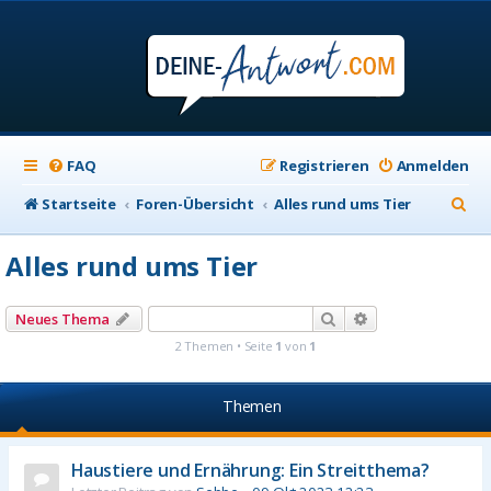
FAQ
Registrieren
Anmelden
S
Startseite
Foren-Übersicht
Alles rund ums Tier
u
Alles rund ums Tier
c
h
Suche
Erweiterte Suche
Neues Thema
e
2 Themen • Seite
1
von
1
Themen
Haustiere und Ernährung: Ein Streitthema?