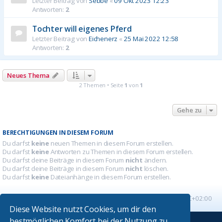
Letzter Beitrag von
Sebbe
«
09 Okt 2023 12:23
Antworten:
2
Tochter will eigenes Pferd
Letzter Beitrag von
Eichenerz
«
25 Mai 2022 12:58
Antworten:
2
Neues Thema
2 Themen • Seite
1
von
1
Gehe zu
BERECHTIGUNGEN IN DIESEM FORUM
Du darfst
keine
neuen Themen in diesem Forum erstellen.
Du darfst
keine
Antworten zu Themen in diesem Forum erstellen.
Du darfst deine Beiträge in diesem Forum
nicht
ändern.
Du darfst deine Beiträge in diesem Forum
nicht
löschen.
Du darfst
keine
Dateianhänge in diesem Forum erstellen.
Startseite
Foren-Übersicht
Alle Zeiten sind
UTC+02:00
Diese Website nutzt Cookies, um dir den
bestmöglichen Komfort bei der Nutzung zu