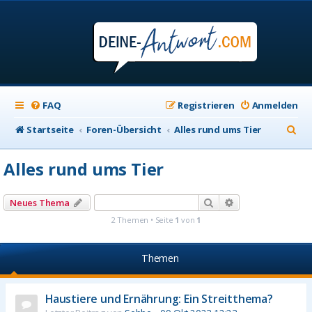
FAQ
Registrieren
Anmelden
S
Startseite
Foren-Übersicht
Alles rund ums Tier
u
Alles rund ums Tier
c
h
Suche
Erweiterte Suche
Neues Thema
e
2 Themen • Seite
1
von
1
Themen
Haustiere und Ernährung: Ein Streitthema?