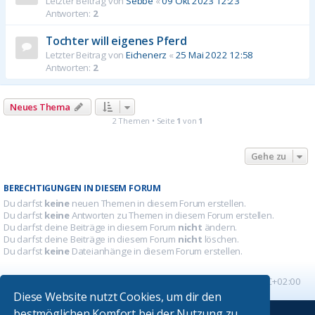
Letzter Beitrag von
Sebbe
«
09 Okt 2023 12:23
Antworten:
2
Tochter will eigenes Pferd
Letzter Beitrag von
Eichenerz
«
25 Mai 2022 12:58
Antworten:
2
Neues Thema
2 Themen • Seite
1
von
1
Gehe zu
BERECHTIGUNGEN IN DIESEM FORUM
Du darfst
keine
neuen Themen in diesem Forum erstellen.
Du darfst
keine
Antworten zu Themen in diesem Forum erstellen.
Du darfst deine Beiträge in diesem Forum
nicht
ändern.
Du darfst deine Beiträge in diesem Forum
nicht
löschen.
Du darfst
keine
Dateianhänge in diesem Forum erstellen.
Startseite
Foren-Übersicht
Alle Zeiten sind
UTC+02:00
Diese Website nutzt Cookies, um dir den
bestmöglichen Komfort bei der Nutzung zu