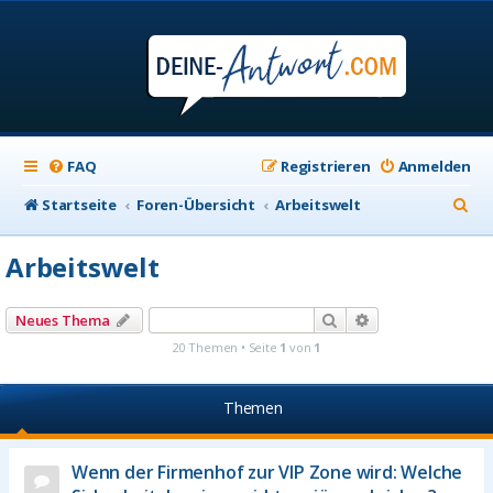
FAQ
Registrieren
Anmelden
S
Startseite
Foren-Übersicht
Arbeitswelt
u
Arbeitswelt
c
h
Suche
Erweiterte Suche
Neues Thema
e
20 Themen • Seite
1
von
1
Themen
Wenn der Firmenhof zur VIP Zone wird: Welche