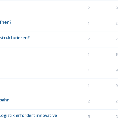
2
2
ffnen?
1
2
 strukturieren?
2
2
1
1
1
2
1
2
fbahn
2
2
ogistik erfordert innovative
5
2