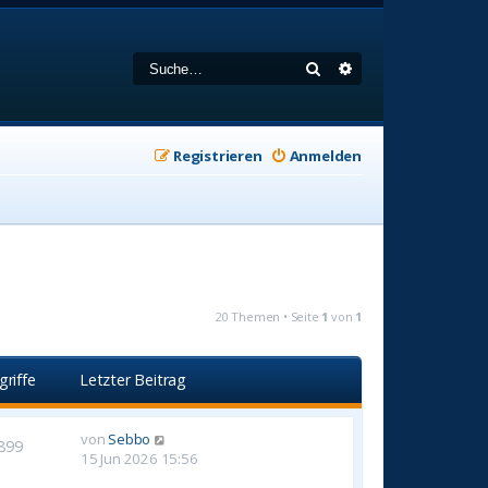
Suche
Erweiterte Suche
Registrieren
Anmelden
20 Themen • Seite
1
von
1
griffe
Letzter Beitrag
von
Sebbo
899
15 Jun 2026 15:56