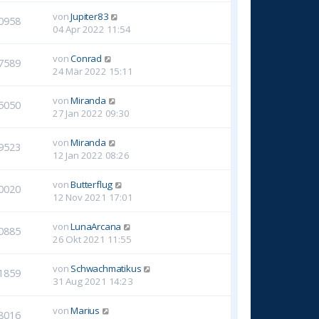
von
Jupiter83
0958
04 Apr 2022 11:54
von
Conrad
7589
24 Mär 2022 15:11
von
Miranda
5050
27 Jan 2022 09:30
von
Miranda
9523
12 Jan 2022 08:26
von
Butterflug
0020
12 Nov 2021 17:01
von
LunaArcana
0885
26 Okt 2021 11:55
von
Schwachmatikus
1859
31 Aug 2021 14:23
von
Marius
8016