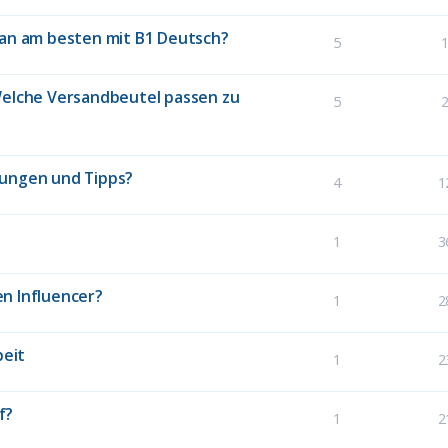
man am besten mit B1 Deutsch?
5
Welche Versandbeutel passen zu
5
rungen und Tipps?
4
1
1
3
n Influencer?
1
2
beit
1
2
f?
1
2