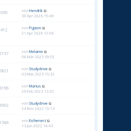
von
Hendrik
1090
30 Apr 2026 15:49
von
Pigeon
2412
21 Apr 2026 12:06
von
Melanie
2157
06 Mär 2025 09:52
von
Studydrive
6821
03 Mär 2023 15:32
von
Marius
8196
20 Feb 2023 13:32
von
Studydrive
3902
24 Nov 2022 15:13
von
Eichenerz
1566
13 Jun 2022 16:43