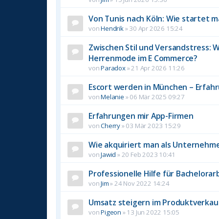
Von Tunis nach Köln: Wie startet 
von
Hendrik
»
30 Apr 2026 15:24
Zwischen Stil und Versandstress: 
Herrenmode im E Commerce?
von
Paradox
»
21 Apr 2026 11:26
Escort werden in München – Erfah
von
Melanie
»
06 Mär 2025 09:27
Erfahrungen mir App-Firmen
von
Cherry
»
03 Mär 2023 15:29
Wie akquiriert man als Unternehme
von
Jawid
»
20 Feb 2023 10:41
Professionelle Hilfe für Bachelorar
von
Jim
»
24 Nov 2022 14:24
Umsatz steigern im Produktverkau
von
Pigeon
»
13 Jun 2022 15:05