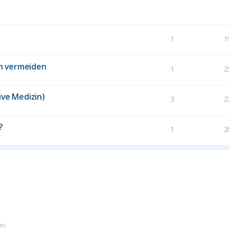
1
1
n vermeiden
1
2
ive Medizin)
3
2
?
1
2
en.