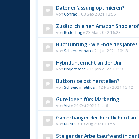
Datenerfassung optimieren?
von
Conrad
»
03 Sep 2021 12:55
Zusätzlich einen Amazon Shop erö
von
Butterflug
»
23 Mär 2022 16:23
Buchführung - wie Ende des Jahres
von
Schlenderman
»
21 Jun 2021 10:18
Hybridunterricht an der Uni
von
ProjectRose
»
11 Jan 2022 13:19
Buttons selbst herstellen?
von
Schwachmatikus
»
12 Nov 2021 13:12
Gute Ideen fürs Marketing
von
Vivi
»
26 Okt 2021 11:46
Gamechanger der beruflichen Lau
von
Marius
»
19 Aug 2021 11:55
Steigender Arbeitsaufwand in der L