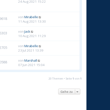
24 Aug 2021 15:22
von
Mirabelle
9618
11 Aug 2021 13:30
von
Jack
5303
10 Aug 2021 11:29
von
Mirabelle
2705
23 Jul 2021 13:39
von
Marshall
0588
07 Jun 2021 15:04
20 Themen • Seite
1
von
1
Gehe zu