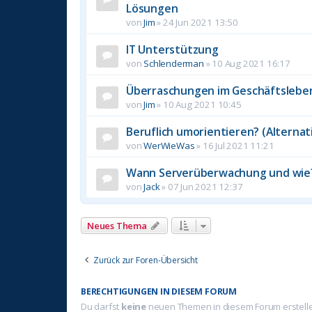
Lösungen
von
Jim
»
24 Jun 2021 13:50
IT Unterstützung
von
Schlenderman
»
10 Aug 2021 16:17
Überraschungen im Geschäftslebe
von
Jim
»
10 Aug 2021 10:45
Beruflich umorientieren? (Alternat
von
WerWieWas
»
16 Jul 2021 11:21
Wann Serverüberwachung und wie
von
Jack
»
07 Jun 2021 12:37
Neues Thema
Zurück zur Foren-Übersicht
BERECHTIGUNGEN IN DIESEM FORUM
Du darfst
keine
neuen Themen in diesem Forum erstell