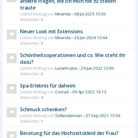
andere Fragen, die ich mich nie zu stellen
traute
Letzter Beitrag von
Miranda
«
08 Jul 2025 15:50
Antworten:
2
Neuer Look mit Extensions
Letzter Beitrag von
Miranda
«
26 Jan 2024 13:44
Antworten:
3
Schönheitsoperationen und co. Wie steht ihr
dazu?
Letzter Beitrag von
LunaArcana
«
29 Jun 2022 12:00
Antworten:
2
Spa-Erlebnis für daheim
Letzter Beitrag von
Conrad
«
05 Apr 2022 16:13
Antworten:
4
Schmuck schenken?
Letzter Beitrag von
Schlenderman
«
07 Sep 2021 15:56
Antworten:
1
Beratung für das Hochzeitskleid der Frau?