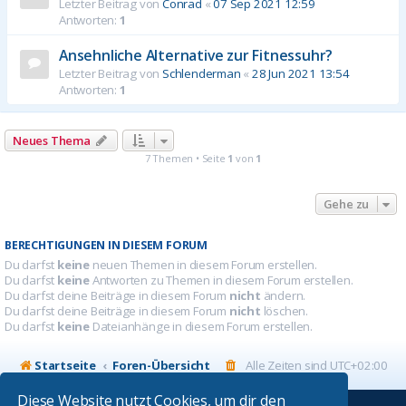
Letzter Beitrag von
Conrad
«
07 Sep 2021 12:59
Antworten:
1
Ansehnliche Alternative zur Fitnessuhr?
Letzter Beitrag von
Schlenderman
«
28 Jun 2021 13:54
Antworten:
1
Neues Thema
7 Themen • Seite
1
von
1
Gehe zu
BERECHTIGUNGEN IN DIESEM FORUM
Du darfst
keine
neuen Themen in diesem Forum erstellen.
Du darfst
keine
Antworten zu Themen in diesem Forum erstellen.
Du darfst deine Beiträge in diesem Forum
nicht
ändern.
Du darfst deine Beiträge in diesem Forum
nicht
löschen.
Du darfst
keine
Dateianhänge in diesem Forum erstellen.
Startseite
Foren-Übersicht
Alle Zeiten sind
UTC+02:00
Diese Website nutzt Cookies, um dir den