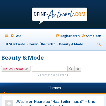
FAQ
Registrieren
Anmelden
S
Startseite
Foren-Übersicht
Beauty & Mode
u
Beauty & Mode
c
h
Suche
Erweiterte Suche
Neues Thema
e
7 Themen • Seite
1
von
1
Themen
„Wachsen Haare auf Haarteilen nach?“ – Und