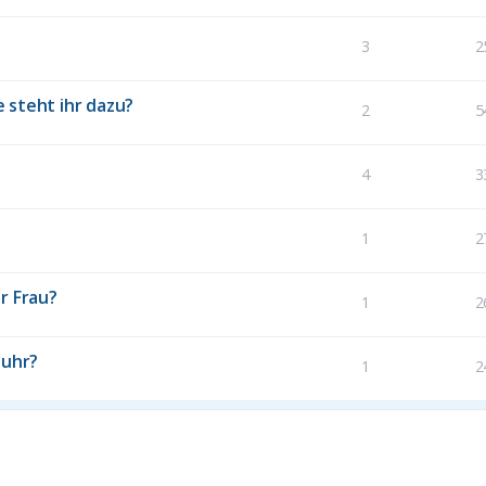
3
2
 steht ihr dazu?
2
5
4
3
1
2
r Frau?
1
2
suhr?
1
2