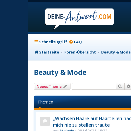
Schnellzugriff
FAQ
Startseite
Foren-Übersicht
Beauty & Mode
Beauty & Mode
Suc
Neues Thema
Themen
„Wachsen Haare auf Haarteilen nach
mich nie zu stellen traute
von
Melanie
»
08 Jul 2025 15:32