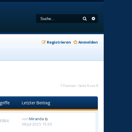
Suche
Erweiterte Suche
Registrieren
Anmelden
7 Themen • Seite
1
von
1
griffe
Letzter Beitrag
von
Miranda
3984
08 Jul 2025 15:50