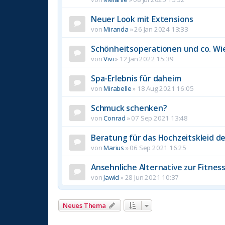
Neuer Look mit Extensions
von
Miranda
»
26 Jan 2024 13:33
Schönheitsoperationen und co. Wie
von
Vivi
»
12 Jan 2022 15:39
Spa-Erlebnis für daheim
von
Mirabelle
»
18 Aug 2021 16:05
Schmuck schenken?
von
Conrad
»
07 Sep 2021 13:48
Beratung für das Hochzeitskleid de
von
Marius
»
06 Sep 2021 16:25
Ansehnliche Alternative zur Fitnes
von
Jawid
»
28 Jun 2021 10:37
Neues Thema