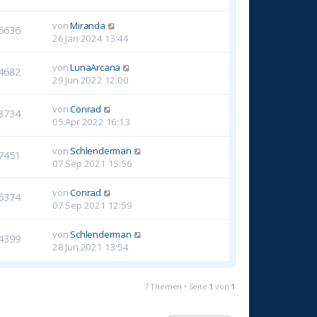
von
Miranda
5636
26 Jan 2024 13:44
von
LunaArcana
4682
29 Jun 2022 12:00
von
Conrad
3734
05 Apr 2022 16:13
von
Schlenderman
7451
07 Sep 2021 15:56
von
Conrad
6374
07 Sep 2021 12:59
von
Schlenderman
4399
28 Jun 2021 13:54
7 Themen • Seite
1
von
1