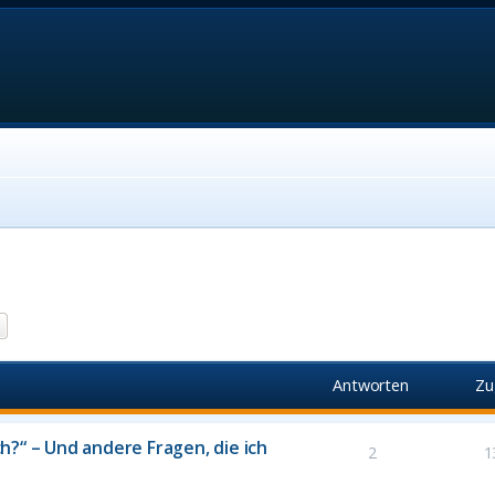
he
Erweiterte Suche
Antworten
Zu
?“ – Und andere Fragen, die ich
2
1