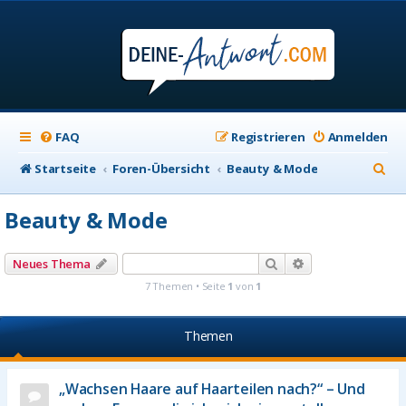
FAQ
Registrieren
Anmelden
S
Startseite
Foren-Übersicht
Beauty & Mode
u
Beauty & Mode
c
h
Suche
Erweiterte Suche
Neues Thema
e
7 Themen • Seite
1
von
1
Themen
„Wachsen Haare auf Haarteilen nach?“ – Und