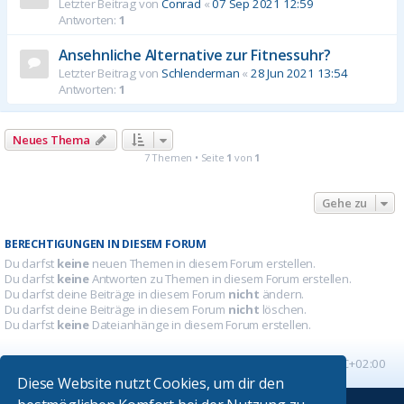
Letzter Beitrag von
Conrad
«
07 Sep 2021 12:59
Antworten:
1
Ansehnliche Alternative zur Fitnessuhr?
Letzter Beitrag von
Schlenderman
«
28 Jun 2021 13:54
Antworten:
1
Neues Thema
7 Themen • Seite
1
von
1
Gehe zu
BERECHTIGUNGEN IN DIESEM FORUM
Du darfst
keine
neuen Themen in diesem Forum erstellen.
Du darfst
keine
Antworten zu Themen in diesem Forum erstellen.
Du darfst deine Beiträge in diesem Forum
nicht
ändern.
Du darfst deine Beiträge in diesem Forum
nicht
löschen.
Du darfst
keine
Dateianhänge in diesem Forum erstellen.
Startseite
Foren-Übersicht
Alle Zeiten sind
UTC+02:00
Diese Website nutzt Cookies, um dir den