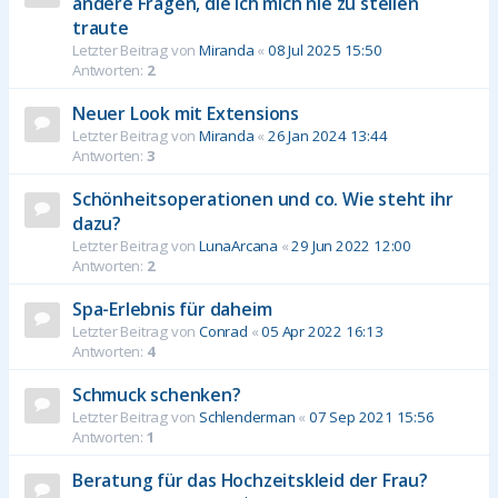
andere Fragen, die ich mich nie zu stellen
traute
Letzter Beitrag von
Miranda
«
08 Jul 2025 15:50
Antworten:
2
Neuer Look mit Extensions
Letzter Beitrag von
Miranda
«
26 Jan 2024 13:44
Antworten:
3
Schönheitsoperationen und co. Wie steht ihr
dazu?
Letzter Beitrag von
LunaArcana
«
29 Jun 2022 12:00
Antworten:
2
Spa-Erlebnis für daheim
Letzter Beitrag von
Conrad
«
05 Apr 2022 16:13
Antworten:
4
Schmuck schenken?
Letzter Beitrag von
Schlenderman
«
07 Sep 2021 15:56
Antworten:
1
Beratung für das Hochzeitskleid der Frau?