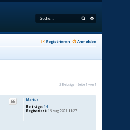
Suche
Erweiterte Suche
Registrieren
Anmelden
2 Beiträge • Seite
1
von
1
Marius
Beiträge:
14
Registriert:
19 Aug 2021 11:27