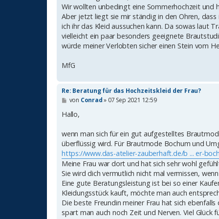
g
Wir wollten unbedingt eine Sommerhochzeit und h
Aber jetzt liegt sie mir ständig in den Ohren, das
ich ihr das Kleid aussuchen kann. Da sowas laut T
vielleicht ein paar besonders geeignete Brautstu
würde meiner Verlobten sicher einen Stein vom H
MfG
Re: Beratung für das Hochzeitskleid der Frau?
B
von
Conrad
»
07 Sep 2021 12:59
e
i
Hallo,
t
r
wenn man sich für ein gut aufgestelltes Brautmod
a
g
überflüssig wird. Für Brautmode Bochum und Umge
https://www.das-atelier-zauberhaft.de/b ... er-bo
Meine Frau war dort und hat sich sehr wohl gefühlt
Sie wird dich vermutlich nicht mal vermissen, wenn 
Eine gute Beratungsleistung ist bei so einer Kau
Kleidungsstück kauft, möchte man auch entsprechend
Die beste Freundin meiner Frau hat sich ebenfalls
spart man auch noch Zeit und Nerven. Viel Glück f