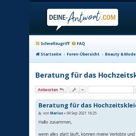
Schnellzugriff
FAQ
Startseite
Foren-Übersicht
Beauty & Mode
Beratung für das Hochzeitsk
Antworten
Beratung für das Hochzeitsklei
B
von
Marius
»
06 Sep 2021 16:25
e
i
Hallo zusammen,
t
r
wenn alles glatt läuft, können meine Verlobte und i
a