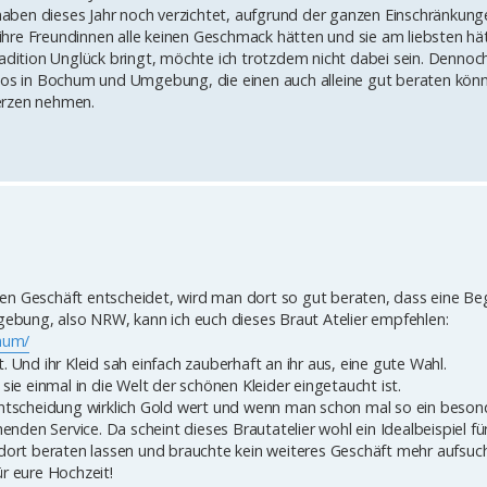
aben dieses Jahr noch verzichtet, aufgrund der ganzen Einschränkung
s ihre Freundinnen alle keinen Geschmack hätten und sie am liebsten hä
radition Unglück bringt, möchte ich trotzdem nicht dabei sein. Dennoch
dios in Bochum und Umgebung, die einen auch alleine gut beraten kön
erzen nehmen.
en Geschäft entscheidet, wird man dort so gut beraten, dass eine Be
bung, also NRW, kann ich euch dieses Braut Atelier empfehlen:
chum/
. Und ihr Kleid sah einfach zauberhaft an ihr aus, eine gute Wahl.
sie einmal in die Welt der schönen Kleider eingetaucht ist.
fentscheidung wirklich Gold wert und wenn man schon mal so ein beson
en Service. Da scheint dieses Brautatelier wohl ein Idealbeispiel für
 dort beraten lassen und brauchte kein weiteres Geschäft mehr aufsuc
ür eure Hochzeit!