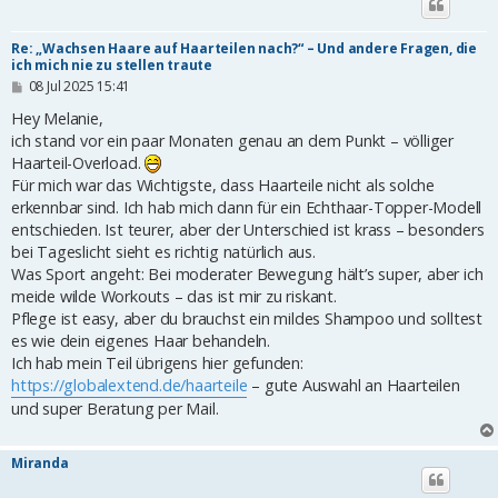
Re: „Wachsen Haare auf Haarteilen nach?“ – Und andere Fragen, die
ich mich nie zu stellen traute
B
08 Jul 2025 15:41
e
i
Hey Melanie,
t
ich stand vor ein paar Monaten genau an dem Punkt – völliger
r
Haarteil-Overload.
a
g
Für mich war das Wichtigste, dass Haarteile nicht als solche
erkennbar sind. Ich hab mich dann für ein Echthaar-Topper-Modell
entschieden. Ist teurer, aber der Unterschied ist krass – besonders
bei Tageslicht sieht es richtig natürlich aus.
Was Sport angeht: Bei moderater Bewegung hält’s super, aber ich
meide wilde Workouts – das ist mir zu riskant.
Pflege ist easy, aber du brauchst ein mildes Shampoo und solltest
es wie dein eigenes Haar behandeln.
Ich hab mein Teil übrigens hier gefunden:
https://globalextend.de/haarteile
– gute Auswahl an Haarteilen
und super Beratung per Mail.
Miranda