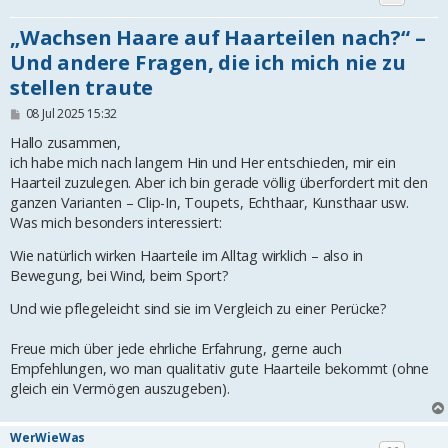
„Wachsen Haare auf Haarteilen nach?“ –
Und andere Fragen, die ich mich nie zu
stellen traute
B
08 Jul 2025 15:32
e
i
Hallo zusammen,
t
ich habe mich nach langem Hin und Her entschieden, mir ein
r
Haarteil zuzulegen. Aber ich bin gerade völlig überfordert mit den
a
g
ganzen Varianten – Clip-In, Toupets, Echthaar, Kunsthaar usw.
Was mich besonders interessiert:
Wie natürlich wirken Haarteile im Alltag wirklich – also in
Bewegung, bei Wind, beim Sport?
Und wie pflegeleicht sind sie im Vergleich zu einer Perücke?
Freue mich über jede ehrliche Erfahrung, gerne auch
Empfehlungen, wo man qualitativ gute Haarteile bekommt (ohne
gleich ein Vermögen auszugeben).
WerWieWas