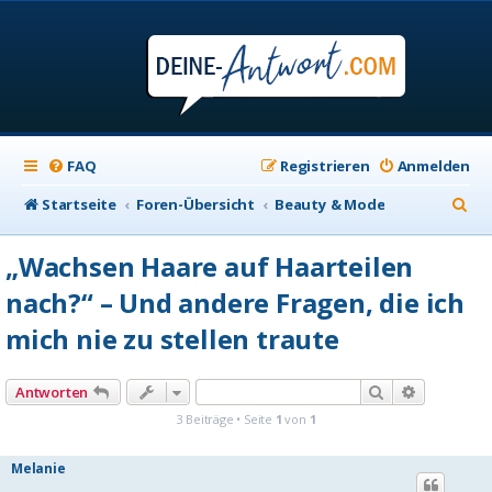
FAQ
Registrieren
Anmelden
S
Startseite
Foren-Übersicht
Beauty & Mode
u
„Wachsen Haare auf Haarteilen
c
nach?“ – Und andere Fragen, die ich
h
mich nie zu stellen traute
e
Suche
Erweiterte
Antworten
3 Beiträge • Seite
1
von
1
Melanie