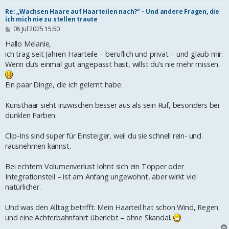
Re: „Wachsen Haare auf Haarteilen nach?“ – Und andere Fragen, die
ich mich nie zu stellen traute
B
08 Jul 2025 15:50
e
i
Hallo Melanie,
t
ich trag seit Jahren Haarteile – beruflich und privat – und glaub mir:
r
Wenn du’s einmal gut angepasst hast, willst du’s nie mehr missen.
a
g
Ein paar Dinge, die ich gelernt habe:
Kunsthaar sieht inzwischen besser aus als sein Ruf, besonders bei
dunklen Farben.
Clip-Ins sind super für Einsteiger, weil du sie schnell rein- und
rausnehmen kannst.
Bei echtem Volumenverlust lohnt sich ein Topper oder
Integrationsteil – ist am Anfang ungewohnt, aber wirkt viel
natürlicher.
Und was den Alltag betrifft: Mein Haarteil hat schon Wind, Regen
und eine Achterbahnfahrt überlebt – ohne Skandal.