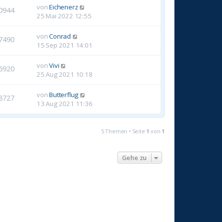
von
Eichenerz
0944
25 Mai 2022 12:55
von
Conrad
7490
15 Sep 2021 14:01
von
Vivi
6920
25 Aug 2021 10:18
von
Butterflug
8727
13 Aug 2021 11:36
5 Themen • Seite
1
von
1
Gehe zu