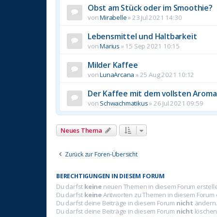
Obst am Stück oder im Smoothie?
von
Mirabelle
»
23 Jul 2021 14:30
Lebensmittel und Haltbarkeit
von
Marius
»
15 Sep 2021 10:15
Milder Kaffee
von
LunaArcana
»
25 Aug 2021 10:12
Der Kaffee mit dem vollsten Aroma
von
Schwachmatikus
»
26 Jul 2021 09:59
Neues Thema
Zurück zur Foren-Übersicht
BERECHTIGUNGEN IN DIESEM FORUM
Du darfst
keine
neuen Themen in diesem Forum erstell
Du darfst
keine
Antworten zu Themen in diesem Forum e
Du darfst deine Beiträge in diesem Forum
nicht
ändern
Du darfst deine Beiträge in diesem Forum
nicht
löschen