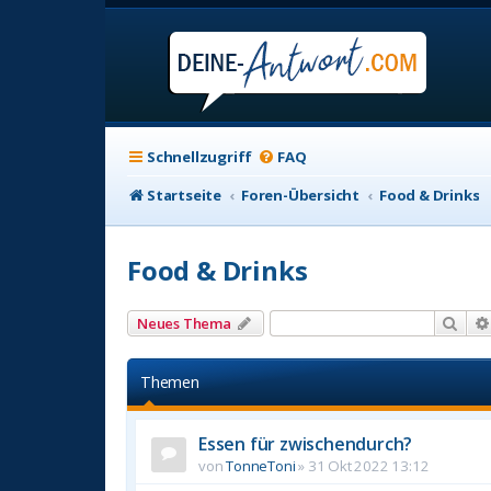
Schnellzugriff
FAQ
Startseite
Foren-Übersicht
Food & Drinks
Food & Drinks
Suc
Neues Thema
Themen
Essen für zwischendurch?
von
TonneToni
»
31 Okt 2022 13:12