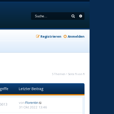
Suche
Erweiterte Suche
Registrieren
Anmelden
5 Themen • Seite
1
von
1
griffe
Letzter Beitrag
von
Florentin
6613
31 Okt 2022 13:46