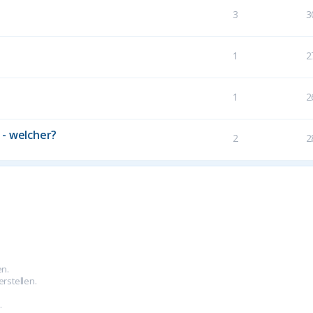
3
3
1
2
1
2
 - welcher?
2
2
en.
rstellen.
.
.