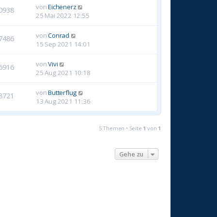
von
Eichenerz
0938
25 Mai 2022 12:55
von
Conrad
7486
15 Sep 2021 14:01
von
Vivi
6916
25 Aug 2021 10:18
von
Butterflug
8721
13 Aug 2021 11:36
5 Themen • Seite
1
von
1
Gehe zu