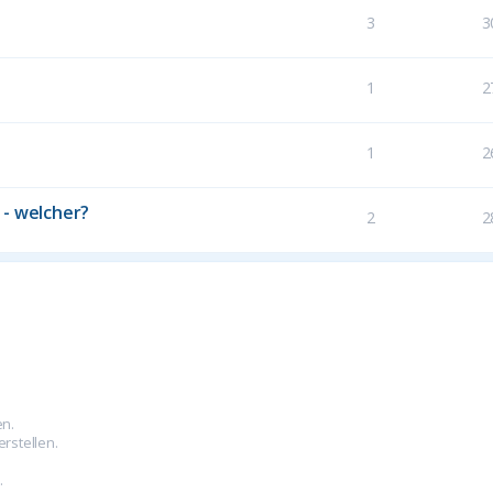
3
3
1
2
1
2
 - welcher?
2
2
en.
rstellen.
.
.