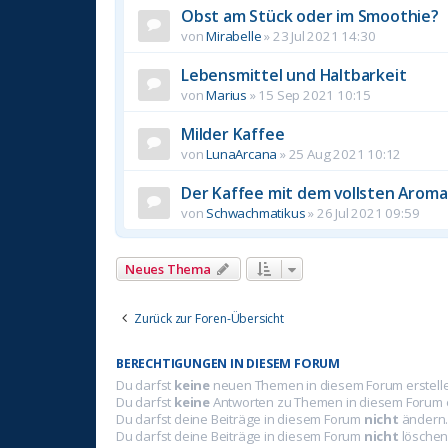
Obst am Stück oder im Smoothie?
von
Mirabelle
»
23 Jul 2021 14:30
Lebensmittel und Haltbarkeit
von
Marius
»
15 Sep 2021 10:15
Milder Kaffee
von
LunaArcana
»
25 Aug 2021 10:12
Der Kaffee mit dem vollsten Aroma
von
Schwachmatikus
»
26 Jul 2021 09:59
Neues Thema
Zurück zur Foren-Übersicht
BERECHTIGUNGEN IN DIESEM FORUM
Du darfst
keine
neuen Themen in diesem Forum erstell
Du darfst
keine
Antworten zu Themen in diesem Forum e
Du darfst deine Beiträge in diesem Forum
nicht
ändern
Du darfst deine Beiträge in diesem Forum
nicht
löschen