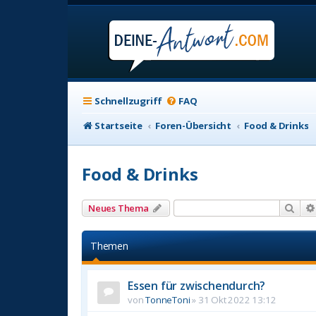
Schnellzugriff
FAQ
Startseite
Foren-Übersicht
Food & Drinks
Food & Drinks
Suc
Neues Thema
Themen
Essen für zwischendurch?
von
TonneToni
»
31 Okt 2022 13:12