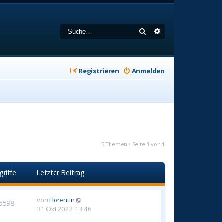
Suche
Erweiterte Suche
Registrieren
Anmelden
5 Themen • Seite
1
von
1
griffe
Letzter Beitrag
von
Florentin
6598
31 Okt 2022 13:46