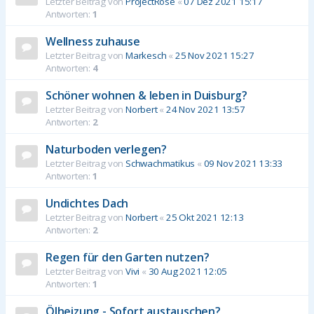
Letzter Beitrag von
ProjectRose
«
07 Dez 2021 15:17
Antworten:
1
Wellness zuhause
Letzter Beitrag von
Markesch
«
25 Nov 2021 15:27
Antworten:
4
Schöner wohnen & leben in Duisburg?
Letzter Beitrag von
Norbert
«
24 Nov 2021 13:57
Antworten:
2
Naturboden verlegen?
Letzter Beitrag von
Schwachmatikus
«
09 Nov 2021 13:33
Antworten:
1
Undichtes Dach
Letzter Beitrag von
Norbert
«
25 Okt 2021 12:13
Antworten:
2
Regen für den Garten nutzen?
Letzter Beitrag von
Vivi
«
30 Aug 2021 12:05
Antworten:
1
Ölheizung - Sofort austauschen?