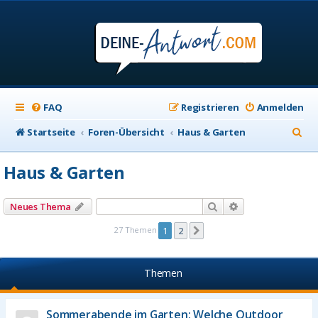
FAQ
Registrieren
Anmelden
S
Startseite
Foren-Übersicht
Haus & Garten
u
Haus & Garten
c
h
Suche
Erweiterte Suche
Neues Thema
e
27 Themen
1
2
Nächste
Themen
Sommerabende im Garten: Welche Outdoor