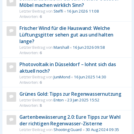
Möbel machen wirklich Sinn?
Letzter Beitrag von
Steffi
«
16 Jun 2026 11:08
Antworten:
6
Frischer Wind für die Hauswand: Welche
Lüftungsgitter sehen gut aus und halten
lange?
Letzter Beitrag von
Marshall
«
16 Jun 2026 09:58
Antworten:
6
Photovoltaik in Düsseldorf – lohnt sich das
aktuell noch?
Letzter Beitrag von
JuniMond
«
16 Jun 2025 14:30
Antworten:
6
Grünes Gold: Tipps zur Regenwassernutzung
Letzter Beitrag von
Enton
«
23 Jan 2025 15:52
Antworten:
8
Gartenbewässerung 2.0: Eure Tipps zur Wahl
der richtigen Regenwasser-Zisterne
Letzter Beitrag von
Shooting Guard
«
30 Aug 2024 09:35