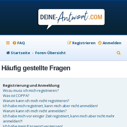
FAQ
Registrieren
Anmelden
S
Startseite
Foren-Übersicht
u
Häufig gestellte Fragen
c
h
e
Registrierung und Anmeldung
Wozu muss ich mich registrieren?
Was ist COPPA?
Warum kann ich mich nicht registrieren?
Ich habe mich registriert, kann mich aber nicht anmelden!
Warum kann ich mich nicht anmelden?
Ich habe mich vor einiger Zeit registriert, kann mich aber nicht mehr
anmelden?!
Ich habe mein Passwort vergessen!