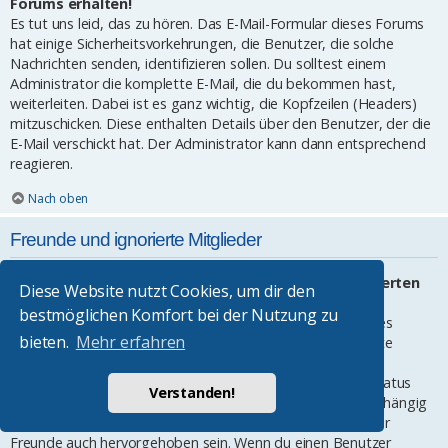
Forums erhalten!
Es tut uns leid, das zu hören. Das E-Mail-Formular dieses Forums
hat einige Sicherheitsvorkehrungen, die Benutzer, die solche
Nachrichten senden, identifizieren sollen. Du solltest einem
Administrator die komplette E-Mail, die du bekommen hast,
weiterleiten. Dabei ist es ganz wichtig, die Kopfzeilen (Headers)
mitzuschicken. Diese enthalten Details über den Benutzer, der die
E-Mail verschickt hat. Der Administrator kann dann entsprechend
reagieren.
Nach oben
Freunde und ignorierte Mitglieder
Wozu benötige ich die Listen der Freunde und ignorierten
Diese Website nutzt Cookies, um dir den
Mitglieder?
bestmöglichen Komfort bei der Nutzung zu
Du kannst diese Listen benutzen, um andere Mitglieder des
bieten.
Mehr erfahren
Boards zu verwalten. Mitglieder, die du deiner Freundesliste
hinzufügst, werden in deinem persönlichen Bereich für den
schnellen Zugriff aufgelistet. Du siehst dort deren Onlinestatus
Verstanden!
und kannst ihnen schnell eine Private Nachricht senden. Abhängig
von dem Style, den du verwendest, können Beiträge deiner
Freunde auch hervorgehoben sein. Wenn du einen Benutzer