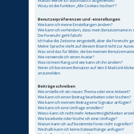
Warum werde ich automatisch abgemeldet?
Wozu ist die Funktion „Alle Cookies löschen“?
Benutzerpräferenzen und -einstellungen
Wie kann ich meine Einstellungen ändern?
Wie kann ich verhindern, dass mein Benutzername in d
Die Forenuhr geht falsch!
Ich habe die Zeitzone eingestellt, aber die Forenuhr g
Meine Sprache steht auf diesem Board nicht zur Auswa
Was sind das für Bilder, die bei meinem Benutzerna
Wie verwende ich einen Avatar?
Was ist mein Rang und wie kann ich ihn ändern?
Wenn ich bei einem Benutzer auf den E-Mail-Link klicke
anzumelden.
Beiträge schreiben
Wie erstelle ich ein neues Thema oder eine Antwort?
Wie kann ich einen Beitrag bearbeiten oder löschen?
Wie kann ich meinem Beitrag eine Signatur anfügen?
Wie kann ich eine Umfrage erstellen?
Wieso kann ich nicht mehr Antwortmöglichkeiten erstel
Wie bearbeite oder lösche ich eine Umfrage?
Warum kann ich auf bestimmte Foren nicht zugreifen?
Weshalb kann ich keine Dateianhänge anfügen?