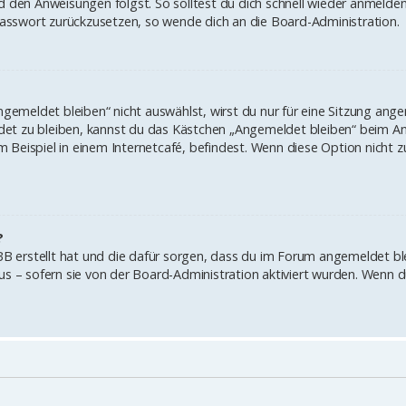
d den Anweisungen folgst. So solltest du dich schnell wieder anmelde
 Passwort zurückzusetzen, so wende dich an die Board-Administration.
meldet bleiben“ nicht auswählst, wirst du nur für eine Sitzung ange
et zu bleiben, kannst du das Kästchen „Angemeldet bleiben“ beim An
Beispiel in einem Internetcafé, befindest. Wenn diese Option nicht z
?
hpBB erstellt hat und die dafür sorgen, dass du im Forum angemeldet b
tus – sofern sie von der Board-Administration aktiviert wurden. Wenn