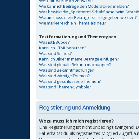
Weshalb wurde ich verwarnt?
Wie kann ich Beiträge den Moderatoren melden?
Was bewirkt die „Speichern“-Schaltfläche beim Schrei
Warum muss mein Beitrag erst freigegeben werden?
Wie markiere ich ein Thema als neu?
Textformatierung und Thementypen
Was ist BBCode?
Kann ich HTML benutzen?
Was sind Smilies?
Kann ich Bilder in meine Beiträge einfügen?
Was sind globale Bekanntmachungen?
Was sind Bekanntmachungen?
Was sind wichtige Themen?
Was sind geschlossene Themen?
Was sind Themen-Symbole?
Registrierung und Anmeldung
Wozu muss ich mich registrieren?
Eine Registrierung ist nicht unbedingt zwingend. 
Fall erhältst du als registriertes Mitglied Zugriff