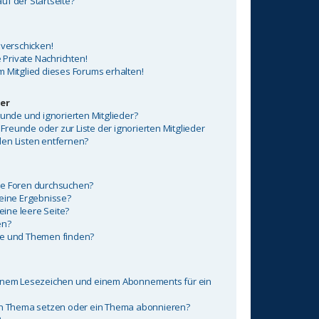
uf der Startseite?
 verschicken!
Private Nachrichten!
m Mitglied dieses Forums erhalten!
er
eunde und ignorierten Mitglieder?
 Freunde oder zur Liste der ignorierten Mitglieder
en Listen entfernen?
re Foren durchsuchen?
keine Ergebnisse?
ine leere Seite?
en?
ge und Themen finden?
einem Lesezeichen und einem Abonnements für ein
ein Thema setzen oder ein Thema abonnieren?