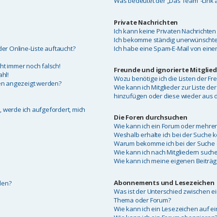
Was bedeutet der „Das Team“-Link a
Private Nachrichten
Ich kann keine Privaten Nachrichten
Ich bekomme ständig unerwünschte 
er Online-Liste auftaucht?
Ich habe eine Spam-E-Mail von eine
eht immer noch falsch!
Freunde und ignorierte Mitglied
hl!
Wozu benötige ich die Listen der Fr
men angezeigt werden?
Wie kann ich Mitglieder zur Liste der
hinzufügen oder diese wieder aus d
, werde ich aufgefordert, mich
Die Foren durchsuchen
Wie kann ich ein Forum oder mehre
Weshalb erhalte ich bei der Suche 
Warum bekomme ich bei der Suche e
Wie kann ich nach Mitgliedern such
Wie kann ich meine eigenen Beiträ
Abonnements und Lesezeichen
len?
Was ist der Unterschied zwischen 
Thema oder Forum?
Wie kann ich ein Lesezeichen auf 