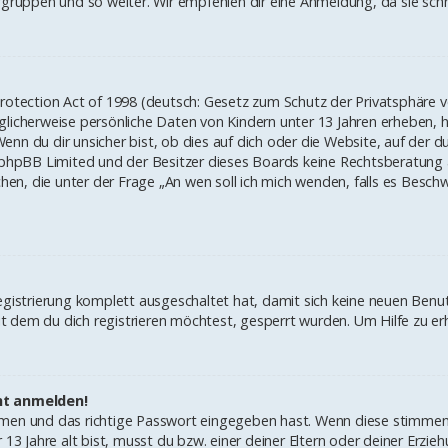
ruppen und so weiter. Wir empfehlen dir eine Anmeldung, da sie schnell
rotection Act of 1998 (deutsch: Gesetz zum Schutz der Privatsphäre vo
glicherweise persönliche Daten von Kindern unter 13 Jahren erheben, 
 du dir unsicher bist, ob dies auf dich oder die Website, auf der du di
 phpBB Limited und der Besitzer dieses Boards keine Rechtsberatung an
lchen, die unter der Frage „An wen soll ich mich wenden, falls es Bes
Registrierung komplett ausgeschaltet hat, damit sich keine neuen Ben
 dem du dich registrieren möchtest, gesperrt wurden. Um Hilfe zu erh
cht anmelden!
amen und das richtige Passwort eingegeben hast. Wenn diese stimmen
r 13 Jahre alt bist, musst du bzw. einer deiner Eltern oder deiner Erz