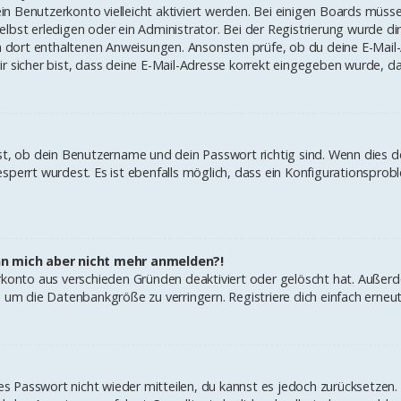
dein Benutzerkonto vielleicht aktiviert werden. Bei einigen Boards müs
bst erledigen oder ein Administrator. Bei der Registrierung wurde dir 
en dort enthaltenen Anweisungen. Ansonsten prüfe, ob du deine E-Mail
r sicher bist, dass deine E-Mail-Adresse korrekt eingegeben wurde, da
st, ob dein Benutzername und dein Passwort richtig sind. Wenn dies de
sperrt wurdest. Es ist ebenfalls möglich, dass ein Konfigurationsprobl
ann mich aber nicht mehr anmelden?!
erkonto aus verschieden Gründen deaktiviert oder gelöscht hat. Außer
, um die Datenbankgröße zu verringern. Registriere dich einfach erneut
ltes Passwort nicht wieder mitteilen, du kannst es jedoch zurücksetze