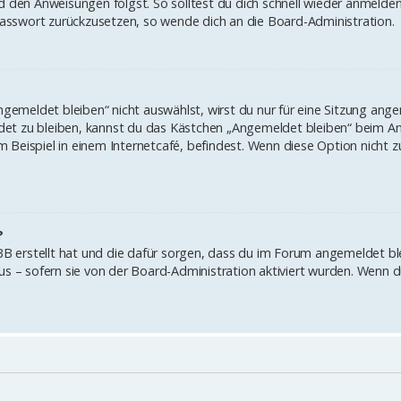
d den Anweisungen folgst. So solltest du dich schnell wieder anmelde
 Passwort zurückzusetzen, so wende dich an die Board-Administration.
meldet bleiben“ nicht auswählst, wirst du nur für eine Sitzung ange
et zu bleiben, kannst du das Kästchen „Angemeldet bleiben“ beim An
Beispiel in einem Internetcafé, befindest. Wenn diese Option nicht z
?
hpBB erstellt hat und die dafür sorgen, dass du im Forum angemeldet b
tus – sofern sie von der Board-Administration aktiviert wurden. Wenn