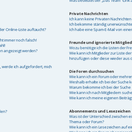
Was bedeutet der „Das Team“-Link a
Private Nachrichten
Ich kann keine Privaten Nachrichten
Ich bekomme ständig unerwünschte 
er Online-Liste auftaucht?
Ich habe eine Spam-E-Mail von eine
eht immer noch falsch!
Freunde und ignorierte Mitglied
hl!
Wozu benötige ich die Listen der Fr
men angezeigt werden?
Wie kann ich Mitglieder zur Liste der
hinzufügen oder diese wieder aus d
, werde ich aufgefordert, mich
Die Foren durchsuchen
Wie kann ich ein Forum oder mehre
Weshalb erhalte ich bei der Suche 
Warum bekomme ich bei der Suche e
Wie kann ich nach Mitgliedern such
Wie kann ich meine eigenen Beiträ
Abonnements und Lesezeichen
len?
Was ist der Unterschied zwischen 
Thema oder Forum?
Wie kann ich ein Lesezeichen auf 