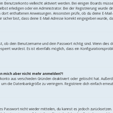
dein Benutzerkonto vielleicht aktiviert werden. Bei einigen Boards müs
bst erledigen oder ein Administrator. Bei der Registrierung wurde dir 
en dort enthaltenen Anweisungen. Ansonsten prüfe, ob du deine E-Mail
r sicher bist, dass deine E-Mail-Adresse korrekt eingegeben wurde, da
st, ob dein Benutzername und dein Passwort richtig sind. Wenn dies de
sperrt wurdest. Es ist ebenfalls möglich, dass ein Konfigurationsprobl
ann mich aber nicht mehr anmelden?!
erkonto aus verschieden Gründen deaktiviert oder gelöscht hat. Außer
, um die Datenbankgröße zu verringern. Registriere dich einfach erneut
ltes Passwort nicht wieder mitteilen, du kannst es jedoch zurücksetze