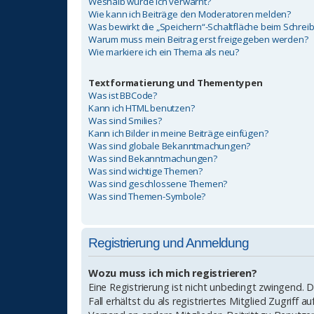
Weshalb wurde ich verwarnt?
Wie kann ich Beiträge den Moderatoren melden?
Was bewirkt die „Speichern“-Schaltfläche beim Schrei
Warum muss mein Beitrag erst freigegeben werden?
Wie markiere ich ein Thema als neu?
Textformatierung und Thementypen
Was ist BBCode?
Kann ich HTML benutzen?
Was sind Smilies?
Kann ich Bilder in meine Beiträge einfügen?
Was sind globale Bekanntmachungen?
Was sind Bekanntmachungen?
Was sind wichtige Themen?
Was sind geschlossene Themen?
Was sind Themen-Symbole?
Registrierung und Anmeldung
Wozu muss ich mich registrieren?
Eine Registrierung ist nicht unbedingt zwingend. 
Fall erhältst du als registriertes Mitglied Zugriff