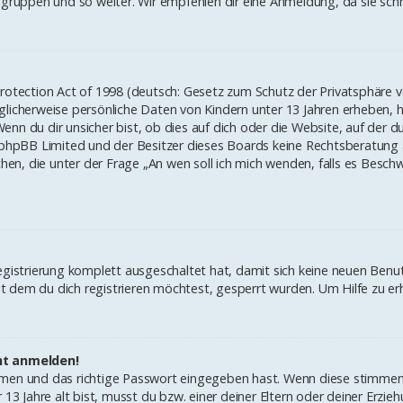
ruppen und so weiter. Wir empfehlen dir eine Anmeldung, da sie schnell
rotection Act of 1998 (deutsch: Gesetz zum Schutz der Privatsphäre vo
glicherweise persönliche Daten von Kindern unter 13 Jahren erheben, 
 du dir unsicher bist, ob dies auf dich oder die Website, auf der du di
 phpBB Limited und der Besitzer dieses Boards keine Rechtsberatung an
lchen, die unter der Frage „An wen soll ich mich wenden, falls es Bes
Registrierung komplett ausgeschaltet hat, damit sich keine neuen Ben
 dem du dich registrieren möchtest, gesperrt wurden. Um Hilfe zu erh
cht anmelden!
amen und das richtige Passwort eingegeben hast. Wenn diese stimmen
r 13 Jahre alt bist, musst du bzw. einer deiner Eltern oder deiner Erz