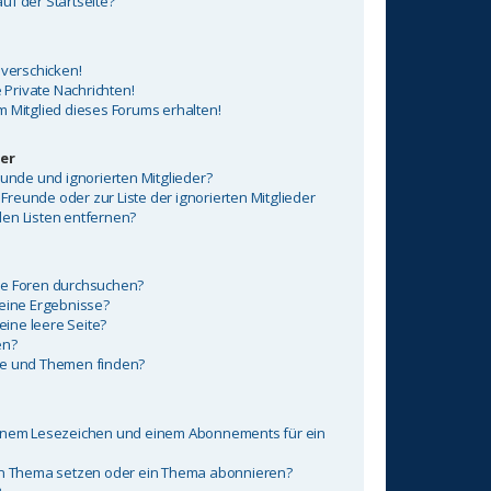
uf der Startseite?
 verschicken!
Private Nachrichten!
m Mitglied dieses Forums erhalten!
er
eunde und ignorierten Mitglieder?
 Freunde oder zur Liste der ignorierten Mitglieder
en Listen entfernen?
re Foren durchsuchen?
keine Ergebnisse?
ine leere Seite?
en?
ge und Themen finden?
einem Lesezeichen und einem Abonnements für ein
ein Thema setzen oder ein Thema abonnieren?