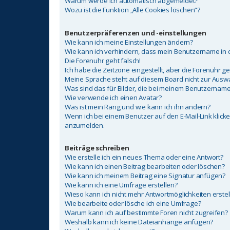
Warum werde ich automatisch abgemeldet?
Wozu ist die Funktion „Alle Cookies löschen“?
Benutzerpräferenzen und -einstellungen
Wie kann ich meine Einstellungen ändern?
Wie kann ich verhindern, dass mein Benutzername in d
Die Forenuhr geht falsch!
Ich habe die Zeitzone eingestellt, aber die Forenuhr g
Meine Sprache steht auf diesem Board nicht zur Auswa
Was sind das für Bilder, die bei meinem Benutzerna
Wie verwende ich einen Avatar?
Was ist mein Rang und wie kann ich ihn ändern?
Wenn ich bei einem Benutzer auf den E-Mail-Link klicke
anzumelden.
Beiträge schreiben
Wie erstelle ich ein neues Thema oder eine Antwort?
Wie kann ich einen Beitrag bearbeiten oder löschen?
Wie kann ich meinem Beitrag eine Signatur anfügen?
Wie kann ich eine Umfrage erstellen?
Wieso kann ich nicht mehr Antwortmöglichkeiten erstel
Wie bearbeite oder lösche ich eine Umfrage?
Warum kann ich auf bestimmte Foren nicht zugreifen?
Weshalb kann ich keine Dateianhänge anfügen?