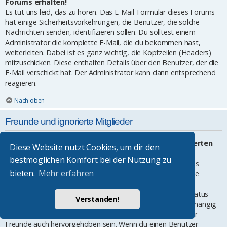
Forums erhalten!
Es tut uns leid, das zu hören. Das E-Mail-Formular dieses Forums
hat einige Sicherheitsvorkehrungen, die Benutzer, die solche
Nachrichten senden, identifizieren sollen. Du solltest einem
Administrator die komplette E-Mail, die du bekommen hast,
weiterleiten. Dabei ist es ganz wichtig, die Kopfzeilen (Headers)
mitzuschicken. Diese enthalten Details über den Benutzer, der die
E-Mail verschickt hat. Der Administrator kann dann entsprechend
reagieren.
Nach oben
Freunde und ignorierte Mitglieder
Wozu benötige ich die Listen der Freunde und ignorierten
Diese Website nutzt Cookies, um dir den
Mitglieder?
bestmöglichen Komfort bei der Nutzung zu
Du kannst diese Listen benutzen, um andere Mitglieder des
bieten.
Mehr erfahren
Boards zu verwalten. Mitglieder, die du deiner Freundesliste
hinzufügst, werden in deinem persönlichen Bereich für den
schnellen Zugriff aufgelistet. Du siehst dort deren Onlinestatus
Verstanden!
und kannst ihnen schnell eine Private Nachricht senden. Abhängig
von dem Style, den du verwendest, können Beiträge deiner
Freunde auch hervorgehoben sein. Wenn du einen Benutzer