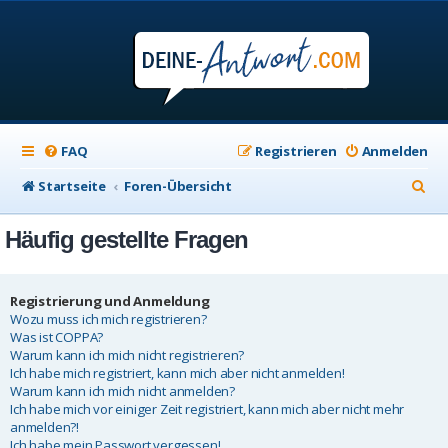
FAQ
Registrieren
Anmelden
S
Startseite
Foren-Übersicht
u
Häufig gestellte Fragen
c
h
e
Registrierung und Anmeldung
Wozu muss ich mich registrieren?
Was ist COPPA?
Warum kann ich mich nicht registrieren?
Ich habe mich registriert, kann mich aber nicht anmelden!
Warum kann ich mich nicht anmelden?
Ich habe mich vor einiger Zeit registriert, kann mich aber nicht mehr
anmelden?!
Ich habe mein Passwort vergessen!