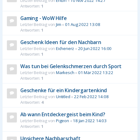
Letzter Beitrag von
Enton
«
10 Nov 2022 14:27
Antworten:
1
Gaming - WoW Hilfe
Letzter Beitrag von
Jim
«
01 Aug 2022 13:08
Antworten:
1
Geschenk Ideen für den Nachbarn
Letzter Beitrag von
Eichenerz
«
20 Jun 2022 16:00
Antworten:
1
Was tun bei Gelenkschmerzen durch Sport
Letzter Beitrag von
Markesch
«
01 Mär 2022 13:22
Antworten:
1
Geschenke für ein Kindergartenkind
Letzter Beitrag von
Untitled
«
22 Feb 2022 14:08
Antworten:
4
Ab wann Entdeckergeist beim Kind?
Letzter Beitrag von
Pigeon
«
18 Jan 2022 14:03
Antworten:
1
Unsichere Nachbarschaft