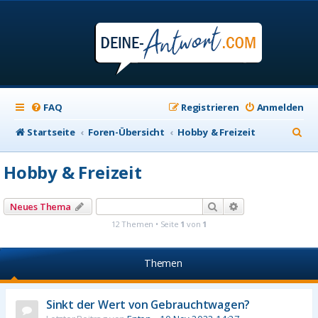
FAQ
Registrieren
Anmelden
S
Startseite
Foren-Übersicht
Hobby & Freizeit
u
Hobby & Freizeit
c
h
Suche
Erweiterte Suche
Neues Thema
e
12 Themen • Seite
1
von
1
Themen
Sinkt der Wert von Gebrauchtwagen?