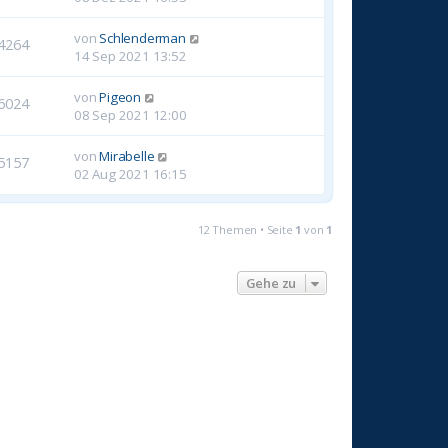
von
Schlenderman
4264
14 Sep 2021 13:52
von
Pigeon
6024
08 Sep 2021 12:00
von
Mirabelle
5157
02 Aug 2021 16:15
12 Themen • Seite
1
von
1
Gehe zu