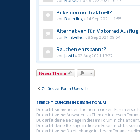
von
Markesch
»
08 Dez 2021 16:27
Pokemon noch aktuell?
von
Butterflug
»
14 Sep 2021 11:55
Alternativen für Motorrad Ausflug
von
Mirabelle
»
08 Sep 2021 09:54
Rauchen entspannt?
von
Jawid
»
02 Aug 2021 13:27
Neues Thema
Zurück zur Foren-Übersicht
BERECHTIGUNGEN IN DIESEM FORUM
Du darfst
keine
neuen Themen in diesem Forum erstell
Du darfst
keine
Antworten zu Themen in diesem Forum e
Du darfst deine Beiträge in diesem Forum
nicht
ändern
Du darfst deine Beiträge in diesem Forum
nicht
löschen
Du darfst
keine
Dateianhänge in diesem Forum erstelle