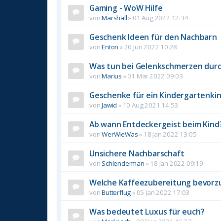
Gaming - WoW Hilfe
von
Marshall
»
01 Aug 2022 12:34
Geschenk Ideen für den Nachbarn
von
Enton
»
20 Jun 2022 10:28
Was tun bei Gelenkschmerzen durc
von
Marius
»
01 Mär 2022 09:03
Geschenke für ein Kindergartenki
von
Jawid
»
10 Aug 2021 14:53
Ab wann Entdeckergeist beim Kind
von
WerWieWas
»
18 Jan 2022 13:05
Unsichere Nachbarschaft
von
Schlenderman
»
18 Jan 2022 09:19
Welche Kaffeezubereitung bevorz
von
Butterflug
»
05 Jan 2022 17:03
Was bedeutet Luxus für euch?