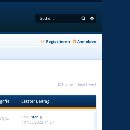
Suche
Erweiterte Suche
Registrieren
Anmelden
12 Themen • Seite
1
von
1
griffe
Letzter Beitrag
von
Enton
7524
10 Nov 2022 14:27