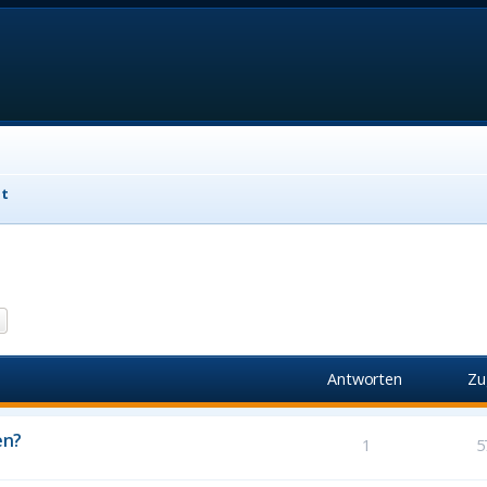
it
he
Erweiterte Suche
Antworten
Zu
en?
1
5