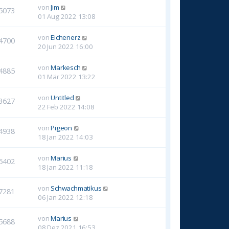
von
Jim
5073
01 Aug 2022 13:08
von
Eichenerz
4700
20 Jun 2022 16:00
von
Markesch
4885
01 Mär 2022 13:22
von
Untitled
3627
22 Feb 2022 14:08
von
Pigeon
4938
18 Jan 2022 14:03
von
Marius
5402
18 Jan 2022 11:18
von
Schwachmatikus
7281
06 Jan 2022 12:18
von
Marius
5688
08 Dez 2021 16:53