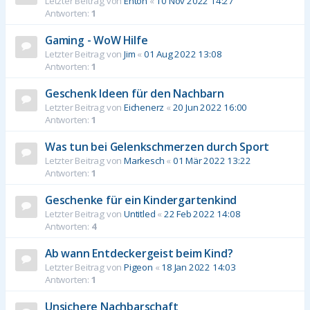
Letzter Beitrag von
Enton
«
10 Nov 2022 14:27
Antworten:
1
Gaming - WoW Hilfe
Letzter Beitrag von
Jim
«
01 Aug 2022 13:08
Antworten:
1
Geschenk Ideen für den Nachbarn
Letzter Beitrag von
Eichenerz
«
20 Jun 2022 16:00
Antworten:
1
Was tun bei Gelenkschmerzen durch Sport
Letzter Beitrag von
Markesch
«
01 Mär 2022 13:22
Antworten:
1
Geschenke für ein Kindergartenkind
Letzter Beitrag von
Untitled
«
22 Feb 2022 14:08
Antworten:
4
Ab wann Entdeckergeist beim Kind?
Letzter Beitrag von
Pigeon
«
18 Jan 2022 14:03
Antworten:
1
Unsichere Nachbarschaft