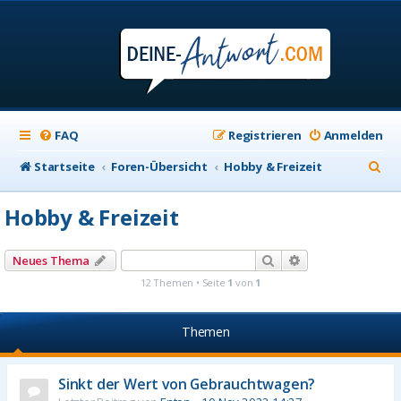
FAQ
Registrieren
Anmelden
S
Startseite
Foren-Übersicht
Hobby & Freizeit
u
Hobby & Freizeit
c
h
Suche
Erweiterte Suche
Neues Thema
e
12 Themen • Seite
1
von
1
Themen
Sinkt der Wert von Gebrauchtwagen?