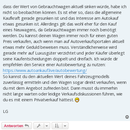
r
dass der Wert von Gebrauchtwagen aktuell sinken würde, habe ich
a
g
nicht so beobachten können. Es ist eher so, dass die allgemeine
Kaufkraft gerade gesunken ist und das Interesse am Autokauf
etwas gesunken ist. Allerdings gilt das wohl eher für den Kauf
eines Neuwagens, da Gebrauchtwagen immer noch benötigt
werden. Du kannst deinen Wagen immer noch für einen guten
Preis verkaufen, auch wenn man auf Autoverkaufsportalen aktuell
etwas mehr Geduld beweisen muss. Verständlicherweise wird
gerade mehr auf Luxusgüter verzichtet und jeder Käufer überlegt
seine Kaufentscheidungen doppelt und dreifach. Ich würde dir
empfehlen den Service einer Autobewertung zu nutzen:
https://www.autoankauf.live/autobewertung/
So kannst du den aktuellen Wert deines Fahrzeugmodells
zuverlässig ermitteln und den Wagen sogar direkt verkaufen, wenn
du mit dem Angebot zufrieden bist. Dann musst du immerhin
nicht lange warten oder leidige Verkaufsdiskussionen führen, wie
du es mit einem Privatverkauf hättest.
LG
Antworten