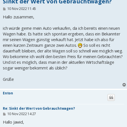
Sinkt der Wert von Gebrauchtwagen?
B
10 Nov 2022 11:45
e
i
Hallo zusammen,
t
r
ich würde gerne mein Auto verkaufen, da ich bereits einen neuen
a
g
Wagen habe. Es hatte sich spontan ergeben, dass ein Bekannter
mir seinen Wagen günstig verkauft hat. Jetzt habe ich also für
einen kurzen Zeitraum ganze zwei Autos.
So soll es nicht
dauerhaft bleiben, der alte Wagen soll so schnell wie möglich weg.
Wo bekomme ich wohl den besten Preis für meinen Gebrauchten?
Und ist es möglich, dass man in der aktuellen Wirtschaftslage
sogar weniger bekommt als üblich?
Grüße
Enton
Re: Sinkt der Wert von Gebrauchtwagen?
B
10 Nov 2022 14:27
e
i
Hallo Jawid,
t