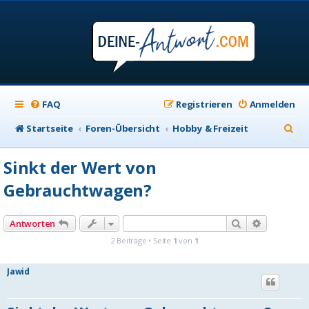
FAQ
Registrieren
Anmelden
S
Startseite
Foren-Übersicht
Hobby & Freizeit
u
Sinkt der Wert von
c
Gebrauchtwagen?
h
e
Suche
Erweiterte
Antworten
2 Beiträge • Seite
1
von
1
Jawid