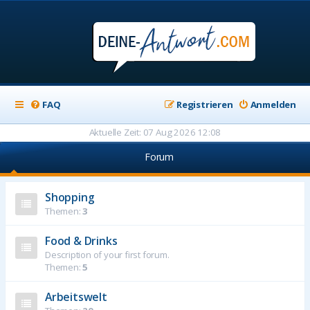
FAQ
Registrieren
Anmelden
Aktuelle Zeit: 07 Aug 2026 12:08
Forum
Shopping
Themen:
3
Food & Drinks
Description of your first forum.
Themen:
5
Arbeitswelt