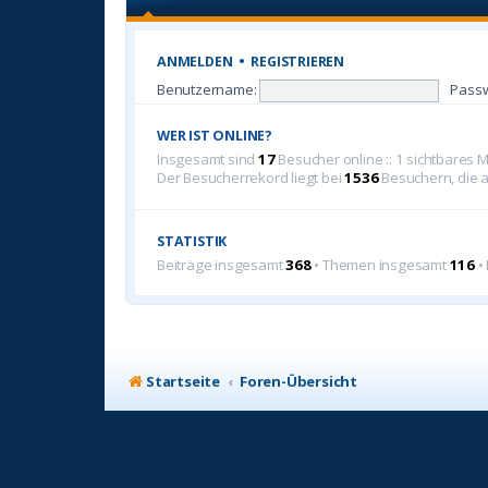
ANMELDEN
•
REGISTRIEREN
Benutzername:
Passw
WER IST ONLINE?
Insgesamt sind
17
Besucher online :: 1 sichtbares 
Der Besucherrekord liegt bei
1536
Besuchern, die a
STATISTIK
Beiträge insgesamt
368
• Themen insgesamt
116
•
Startseite
Foren-Übersicht