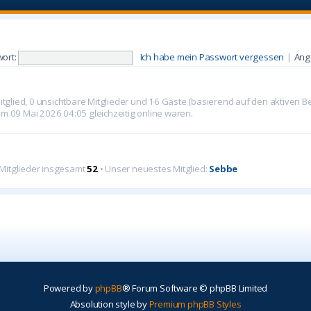
ort:
Ich habe mein Passwort vergessen
|
Ang
Mitglied, 0 unsichtbare Mitglieder und 16 Gäste (basierend auf den aktiven B
m 09 Mai 2026 04:05 gleichzeitig online waren.
 Mitglieder insgesamt
52
• Unser neuestes Mitglied:
Sebbe
Powered by
phpBB
® Forum Software © phpBB Limited
Absolution style by
Premium phpBB Styles