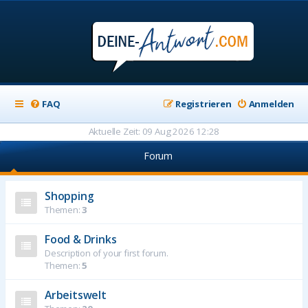
FAQ
Registrieren
Anmelden
Aktuelle Zeit: 09 Aug 2026 12:28
Forum
Shopping
Themen:
3
Food & Drinks
Description of your first forum.
Themen:
5
Arbeitswelt