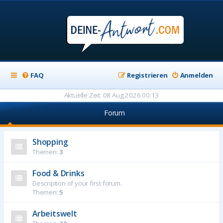
FAQ
Registrieren
Anmelden
Aktuelle Zeit: 08 Aug 2026 00:13
Forum
Shopping
Themen:
3
Food & Drinks
Description of your first forum.
Themen:
5
Arbeitswelt