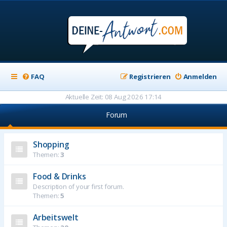
FAQ
Registrieren
Anmelden
Aktuelle Zeit: 08 Aug 2026 17:14
Forum
Shopping
Themen:
3
Food & Drinks
Description of your first forum.
Themen:
5
Arbeitswelt