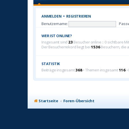
ANMELDEN
•
REGISTRIEREN
Benutzername:
Passw
WER IST ONLINE?
Insgesamt sind
23
Besucher online :: 0 sichtbare M
Der Besucherrekord liegt bei
1536
Besuchern, die a
STATISTIK
Beiträge insgesamt
368
• Themen insgesamt
116
•
Startseite
Foren-Übersicht