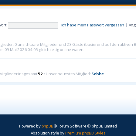
ort:
Ich habe mein Passwort vergessen
|
Ang
itglieder, 0 unsichtbare Mitglieder und 23 Gäste (basierend auf den aktiven 
m 09 Mai 2026 04:05 gleichzeitig online waren.
 Mitglieder insgesamt
52
• Unser neuestes Mitglied:
Sebbe
Powered by
phpBB
® Forum Software © phpBB Limited
Absolution style by
Premium phpBB Styles