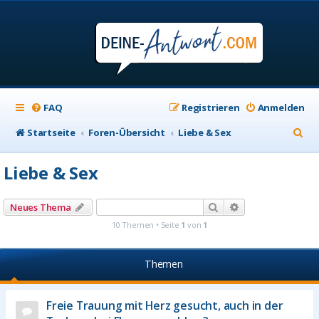
FAQ
Registrieren
Anmelden
S
Startseite
Foren-Übersicht
Liebe & Sex
u
Liebe & Sex
c
h
Suche
Erweiterte Suche
Neues Thema
e
10 Themen • Seite
1
von
1
Themen
Freie Trauung mit Herz gesucht, auch in der