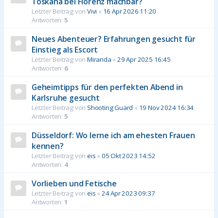
Toskana bei Florenz machbar?
Letzter Beitrag von
Vivi
«
16 Apr 2026 11:20
Antworten:
5
Neues Abenteuer? Erfahrungen gesucht für
Einstieg als Escort
Letzter Beitrag von
Miranda
«
29 Apr 2025 16:45
Antworten:
6
Geheimtipps für den perfekten Abend in
Karlsruhe gesucht
Letzter Beitrag von
Shooting Guard
«
19 Nov 2024 16:34
Antworten:
5
Düsseldorf: Wo lerne ich am ehesten Frauen
kennen?
Letzter Beitrag von
eis
«
05 Okt 2023 14:52
Antworten:
4
Vorlieben und Fetische
Letzter Beitrag von
eis
«
24 Apr 2023 09:37
Antworten:
1