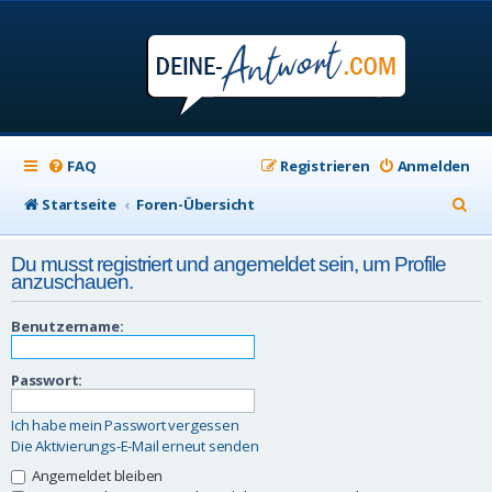
FAQ
Registrieren
Anmelden
S
Startseite
Foren-Übersicht
u
Du musst registriert und angemeldet sein, um Profile
c
anzuschauen.
h
Benutzername:
e
Passwort:
Ich habe mein Passwort vergessen
Die Aktivierungs-E-Mail erneut senden
Angemeldet bleiben