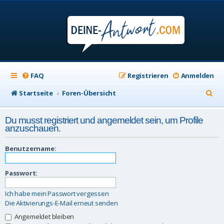
FAQ
Registrieren
Anmelden
S
Startseite
Foren-Übersicht
u
Du musst registriert und angemeldet sein, um Profile
c
anzuschauen.
h
Benutzername:
e
Passwort:
Ich habe mein Passwort vergessen
Die Aktivierungs-E-Mail erneut senden
Angemeldet bleiben