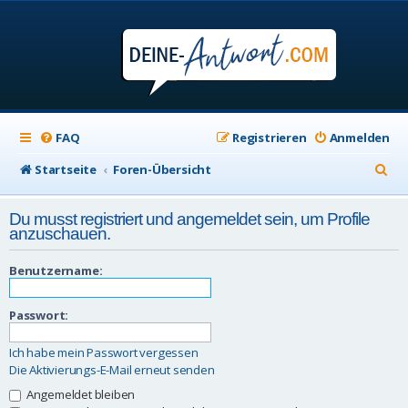
FAQ
Registrieren
Anmelden
S
Startseite
Foren-Übersicht
u
Du musst registriert und angemeldet sein, um Profile
c
anzuschauen.
h
Benutzername:
e
Passwort:
Ich habe mein Passwort vergessen
Die Aktivierungs-E-Mail erneut senden
Angemeldet bleiben