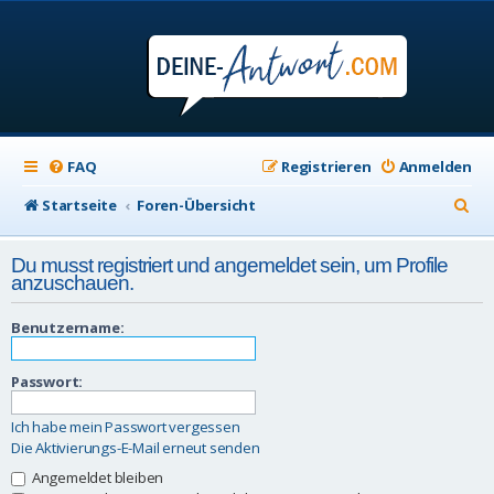
FAQ
Registrieren
Anmelden
S
Startseite
Foren-Übersicht
u
Du musst registriert und angemeldet sein, um Profile
c
anzuschauen.
h
Benutzername:
e
Passwort:
Ich habe mein Passwort vergessen
Die Aktivierungs-E-Mail erneut senden
Angemeldet bleiben