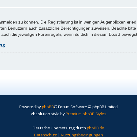
anmelden zu können. Die Registrierung ist in wenigen Augenblicken erledi
ierten Benutzern auch zusätzliche Berechtigungen zuweisen. Beachte bi
te auch die jeweiligen Forenregeln, wenn du dich in diesem Board bewegst
ung
Powered by
phpBB
® Forum Software © phpBB Limited
Absolution style by
Premium phpBB Styles
Deutsche Übersetzung durch
phpBB.de
Datenschutz
|
Nutzungsbedingungen