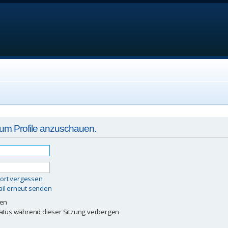
, um Profile anzuschauen.
ort vergessen
ail erneut senden
ben
atus während dieser Sitzung verbergen