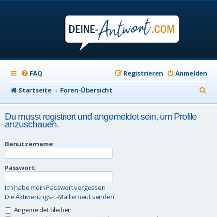
FAQ
Registrieren
Anmelden
S
Startseite
Foren-Übersicht
u
Du musst registriert und angemeldet sein, um Profile
c
anzuschauen.
h
Benutzername:
e
Passwort:
Ich habe mein Passwort vergessen
Die Aktivierungs-E-Mail erneut senden
Angemeldet bleiben