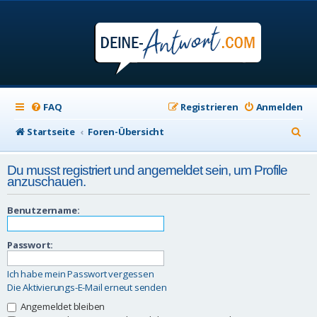
FAQ
Registrieren
Anmelden
S
Startseite
Foren-Übersicht
u
Du musst registriert und angemeldet sein, um Profile
c
anzuschauen.
h
Benutzername:
e
Passwort:
Ich habe mein Passwort vergessen
Die Aktivierungs-E-Mail erneut senden
Angemeldet bleiben