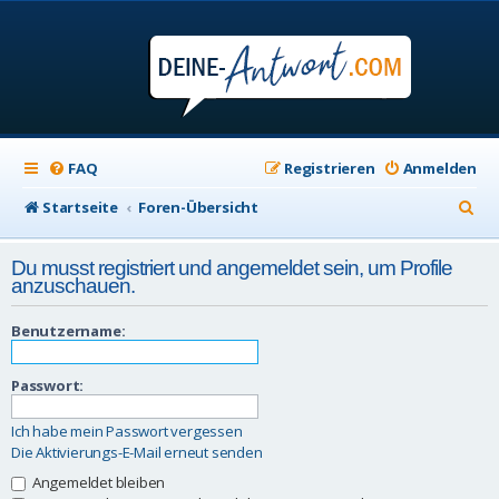
FAQ
Registrieren
Anmelden
S
Startseite
Foren-Übersicht
u
Du musst registriert und angemeldet sein, um Profile
c
anzuschauen.
h
Benutzername:
e
Passwort:
Ich habe mein Passwort vergessen
Die Aktivierungs-E-Mail erneut senden
Angemeldet bleiben