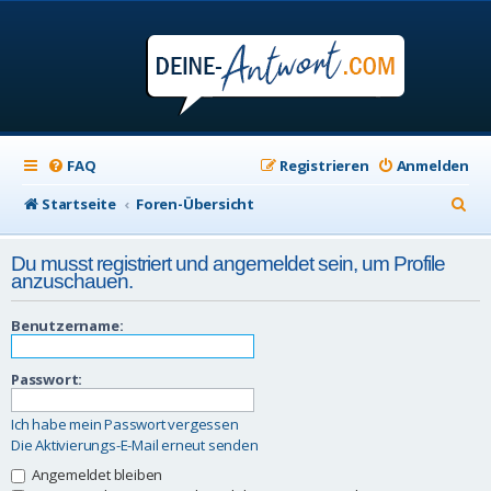
FAQ
Registrieren
Anmelden
S
Startseite
Foren-Übersicht
u
Du musst registriert und angemeldet sein, um Profile
c
anzuschauen.
h
Benutzername:
e
Passwort:
Ich habe mein Passwort vergessen
Die Aktivierungs-E-Mail erneut senden
Angemeldet bleiben