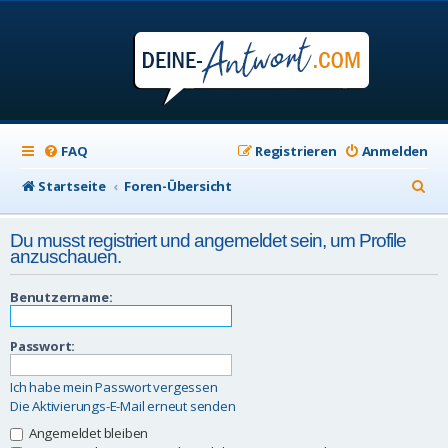
FAQ
Registrieren
Anmelden
S
Startseite
Foren-Übersicht
u
Du musst registriert und angemeldet sein, um Profile
c
anzuschauen.
h
Benutzername:
e
Passwort:
Ich habe mein Passwort vergessen
Die Aktivierungs-E-Mail erneut senden
Angemeldet bleiben