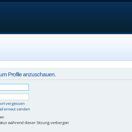
, um Profile anzuschauen.
ort vergessen
ail erneut senden
ben
atus während dieser Sitzung verbergen