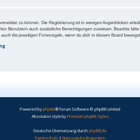
anmelden zu können. Die Registrierung ist in wenigen Augenblicken erledi
ierten Benutzern auch zusätzliche Berechtigungen zuweisen. Beachte bi
te auch die jeweiligen Forenregeln, wenn du dich in diesem Board bewegst
ung
Powered by
phpBB
® Forum Software © phpBB Limited
Absolution style by
Premium phpBB Styles
Deutsche Übersetzung durch
phpBB.de
Datenschutz
|
Nutzungsbedingungen