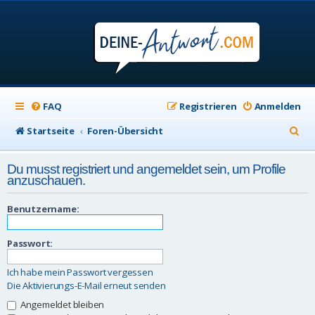
FAQ
Registrieren
Anmelden
S
Startseite
Foren-Übersicht
u
Du musst registriert und angemeldet sein, um Profile
c
anzuschauen.
h
Benutzername:
e
Passwort:
Ich habe mein Passwort vergessen
Die Aktivierungs-E-Mail erneut senden
Angemeldet bleiben