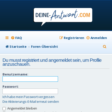
FAQ
Registrieren
Anmelden
S
Startseite
Foren-Übersicht
u
Du musst registriert und angemeldet sein, um Profile
c
anzuschauen.
h
Benutzername:
e
Passwort:
Ich habe mein Passwort vergessen
Die Aktivierungs-E-Mail erneut senden
Angemeldet bleiben