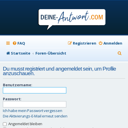
FAQ
Registrieren
Anmelden
S
Startseite
Foren-Übersicht
u
Du musst registriert und angemeldet sein, um Profile
c
anzuschauen.
h
Benutzername:
e
Passwort:
Ich habe mein Passwort vergessen
Die Aktivierungs-E-Mail erneut senden
Angemeldet bleiben