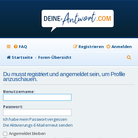
FAQ
Registrieren
Anmelden
S
Startseite
Foren-Übersicht
u
Du musst registriert und angemeldet sein, um Profile
c
anzuschauen.
h
Benutzername:
e
Passwort:
Ich habe mein Passwort vergessen
Die Aktivierungs-E-Mail erneut senden
Angemeldet bleiben