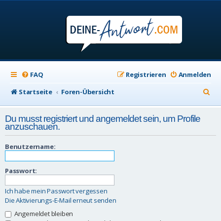
FAQ
Registrieren
Anmelden
S
Startseite
Foren-Übersicht
u
Du musst registriert und angemeldet sein, um Profile
c
anzuschauen.
h
Benutzername:
e
Passwort:
Ich habe mein Passwort vergessen
Die Aktivierungs-E-Mail erneut senden
Angemeldet bleiben