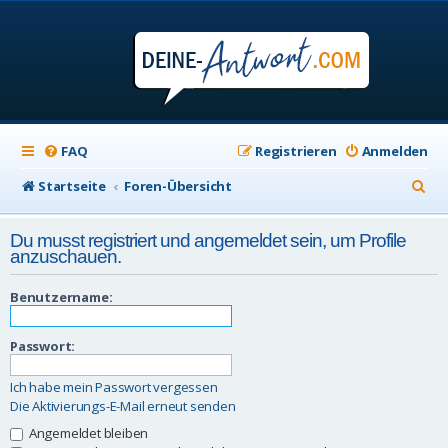
FAQ
Registrieren
Anmelden
S
Startseite
Foren-Übersicht
u
Du musst registriert und angemeldet sein, um Profile
c
anzuschauen.
h
Benutzername:
e
Passwort:
Ich habe mein Passwort vergessen
Die Aktivierungs-E-Mail erneut senden
Angemeldet bleiben