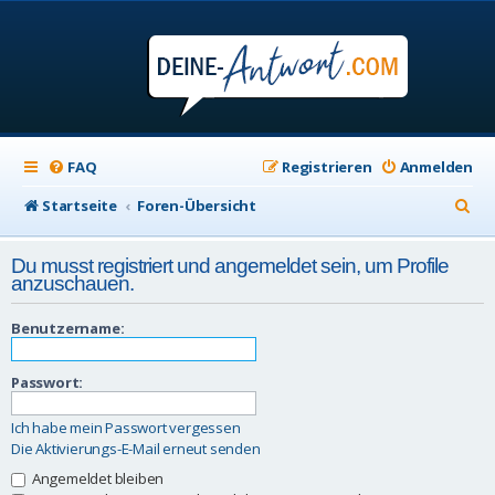
FAQ
Registrieren
Anmelden
S
Startseite
Foren-Übersicht
u
Du musst registriert und angemeldet sein, um Profile
c
anzuschauen.
h
Benutzername:
e
Passwort:
Ich habe mein Passwort vergessen
Die Aktivierungs-E-Mail erneut senden
Angemeldet bleiben