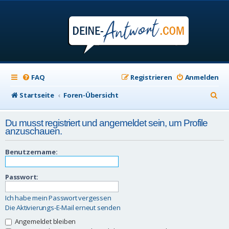
FAQ
Registrieren
Anmelden
S
Startseite
Foren-Übersicht
u
Du musst registriert und angemeldet sein, um Profile
c
anzuschauen.
h
Benutzername:
e
Passwort:
Ich habe mein Passwort vergessen
Die Aktivierungs-E-Mail erneut senden
Angemeldet bleiben