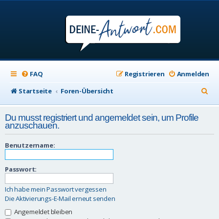
FAQ
Registrieren
Anmelden
S
Startseite
Foren-Übersicht
u
Du musst registriert und angemeldet sein, um Profile
c
anzuschauen.
h
Benutzername:
e
Passwort:
Ich habe mein Passwort vergessen
Die Aktivierungs-E-Mail erneut senden
Angemeldet bleiben