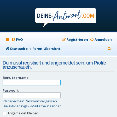
FAQ
Registrieren
Anmelden
S
Startseite
Foren-Übersicht
u
Du musst registriert und angemeldet sein, um Profile
c
anzuschauen.
h
Benutzername:
e
Passwort:
Ich habe mein Passwort vergessen
Die Aktivierungs-E-Mail erneut senden
Angemeldet bleiben