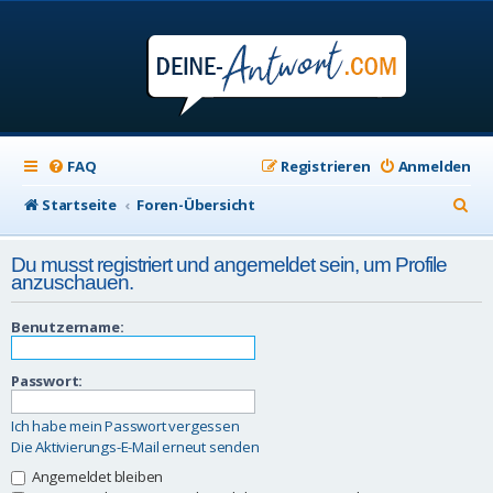
FAQ
Registrieren
Anmelden
S
Startseite
Foren-Übersicht
u
Du musst registriert und angemeldet sein, um Profile
c
anzuschauen.
h
Benutzername:
e
Passwort:
Ich habe mein Passwort vergessen
Die Aktivierungs-E-Mail erneut senden
Angemeldet bleiben